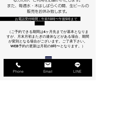
る方のみ、ご利用をお願いいたします。
​また、毎週水・木はしばらくの間、生ビールの
販売をお休み致します。
​ お電話受付時間：午前10時〜午後5時まで
（ご予約できる期間は4ヶ月先までが基本となりま
すが、月末月初またぎの連休などがある場合、期間
が変則となる場合がございます。ご了承下さい。
WEB予約の更新は月初の0時〜となります。）
オンライン予約サイトはこちら
Phone
Email
LINE
​​最新情報
〒329-2806
栃木県那須塩原市横林１４４−１８０ |
support@niwatokorvpark.com